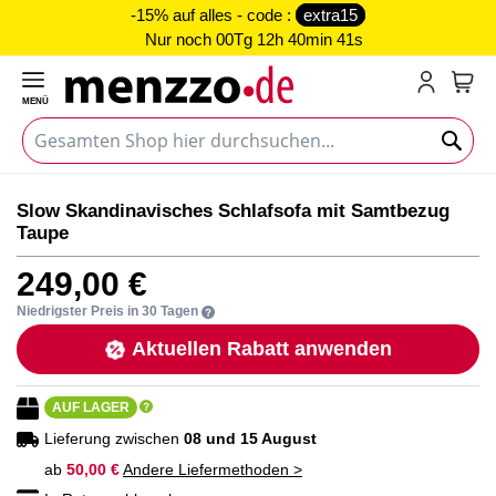
-15% auf alles - code :
extra15
Nur noch
00Tg 12h 40min 41s
MENÜ
Mein
Zum
Zum
Slow Skandinavisches Schlafsofa mit Samtbezug
Ende
Anfang
Taupe
der
der
Bildgalerie
Bildgalerie
249,00 €
springen
springen
Niedrigster Preis in 30 Tagen
Aktuellen Rabatt anwenden
AUF LAGER
Lieferung zwischen
08 und 15 August
ab
50,00 €
Andere Liefermethoden >