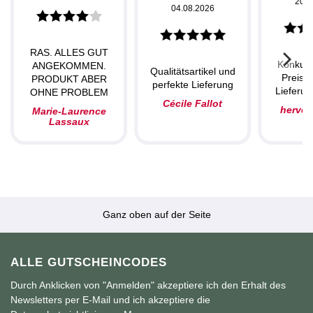
20.0
04.08.2026
RAS. ALLES GUT
Konkurr
ANGEKOMMEN.
Qualitätsartikel und
Preise,
PRODUKT ABER
perfekte Lieferung
Lieferun
OHNE PROBLEM
Cécile Fallot
herve
Marie-Laurence
Lassaux
Ganz oben auf der Seite
ALLE GUTSCHEINCODES
Durch Anklicken von "Anmelden" akzeptiere ich den Erhalt des
Newsletters per E-Mail und ich akzeptiere die