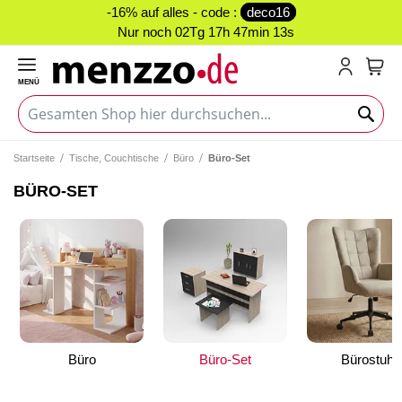
-16% auf alles - code :
deco16
Nur noch
02Tg 17h 47min 13s
MENÜ
Mein
Startseite
Tische, Couchtische
Büro
Büro-Set
BÜRO-SET
Büro
Büro-Set
Bürostuhl