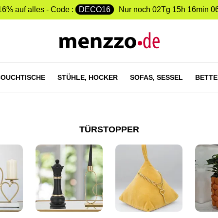
16% auf alles - Code :
DECO16
Nur noch
02Tg 15h 16min 0
OUCHTISCHE
STÜHLE,
HOCKER
SOFAS,
SESSEL
BETTE
TÜRSTOPPER