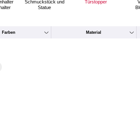
nhalter
Schmuckstück und
Türstopper
V
alter
Statue
Bl
Farben
Material