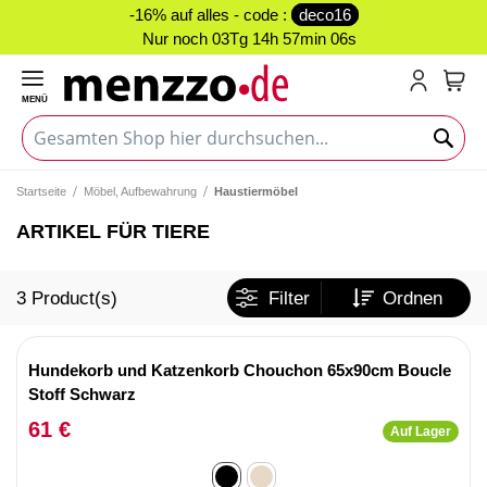
-16% auf alles - code :
deco16
Nur noch
03Tg 14h 57min 05s
MENÜ
Mein
Startseite
Möbel, Aufbewahrung
Haustiermöbel
ARTIKEL FÜR TIERE
3
Product(s)
Filter
Ordnen
Hundekorb und Katzenkorb Chouchon 65x90cm Boucle
Stoff Schwarz
61 €
Auf Lager