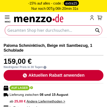
-15% auf alles - code :
extra15
Nur noch
00Tg 06h 20min 31s
MENÜ
Mein
Zum
Zum
Paloma Schminktisch, Beige mit Samtbezug, 1
Ende
Anfang
Schublade
der
der
Bildgalerie
Bildgalerie
159,00 €
springen
springen
Niedrigster Preis in 30 Tagen
Aktuellen Rabatt anwenden
AUF LAGER
Lieferung zwischen
08 und 15 August
ab
25,00 €
Andere Liefermethoden >