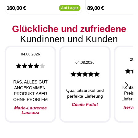
160,00 €
89,00 €
Auf Lager
Glückliche und zufriedene
Kundinnen und Kunden
04.08.2026
20.0
04.08.2026
RAS. ALLES GUT
Konkurr
ANGEKOMMEN.
Qualitätsartikel und
Preise,
PRODUKT ABER
perfekte Lieferung
Lieferun
OHNE PROBLEM
Cécile Fallot
herve
Marie-Laurence
Lassaux