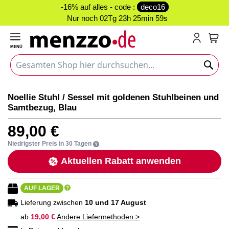
-16% auf alles - code :
deco16
Nur noch
02Tg 23h 25min 59s
MENÜ
Mein
Zum
Zum
Noellie Stuhl / Sessel mit goldenen Stuhlbeinen und
Ende
Anfang
Samtbezug, Blau
der
der
Bildgalerie
Bildgalerie
89,00 €
springen
springen
Niedrigster Preis in 30 Tagen
Aktuellen Rabatt anwenden
AUF LAGER
Lieferung zwischen
10 und 17 August
ab
19,00 €
Andere Liefermethoden >