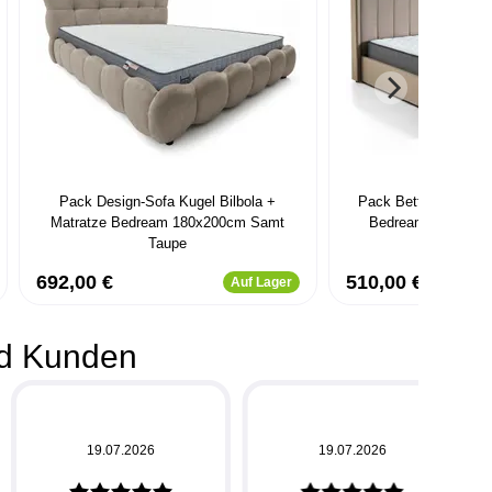
Pack Design-Sofa Kugel Bilbola +
Pack Bettkasten Mag
Matratze Bedream 180x200cm Samt
Bedream 180x200
Taupe
692,00 €
510,00 €
Auf Lager
d Kunden
19.07.2026
19.07.2026