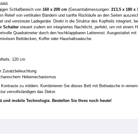
bild.
igen Schlafbereich von
160 x 200 cm
(Gesamtabmessungen:
213,5 x 180 x
 ein Relief von vertikalen Bändern und sanfte Rückläufe an den Seiten auszeic
 und verstreute Ladegeräte. Direkt in die Struktur des Kopfteils integriert, be
r Schalter
steuert zudem ein integriertes Nachtlicht, perfekt, um mit einem 
tvolle Quadratmeter durch den hochklappbaren Lattenrost. Ausgestattet mit hy
luminösen Bettdecken, Koffer oder Haushaltswäsche.
fteils: 120 cm
ür Zusatzbeleuchtung
mechanischem Hebemechanismus
, Kontraste zu mildern. Kombinieren Sie dieses Bett mit Bettwäsche in reinem
tur vervollständigen das Dekor.
t und mobile Technologie. Bestellen Sie Ihres noch heute!