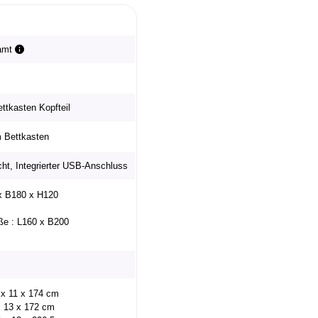
Samt
ttkasten Kopfteil
 Bettkasten
icht, Integrierter USB-Anschluss
 x B180 x H120
öße : L160 x B200
 x 11 x 174 cm
x 13 x 172 cm