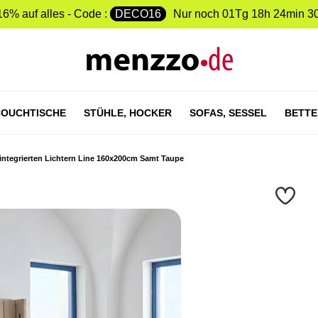
16% auf alles - Code :
DECO16
Nur noch
01Tg 18h 24min 2
OUCHTISCHE
STÜHLE,
HOCKER
SOFAS,
SESSEL
BETTE
ntegrierten Lichtern Line 160x200cm Samt Taupe