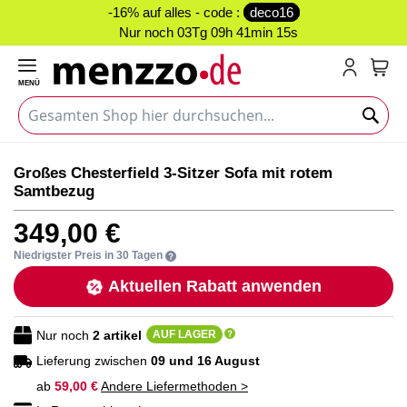
-16% auf alles - code :
deco16
Nur noch
03Tg 09h 41min 15s
MENÜ
Mein
Zum
Zum
Großes Chesterfield 3-Sitzer Sofa mit rotem
Ende
Anfang
Samtbezug
der
der
Bildgalerie
Bildgalerie
349,00 €
springen
springen
Niedrigster Preis in 30 Tagen
Aktuellen Rabatt anwenden
Nur noch
2
artikel
AUF LAGER
Lieferung zwischen
09 und 16 August
ab
59,00 €
Andere Liefermethoden >