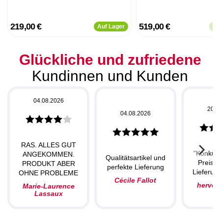
219,00 €
519,00 €
Auf Lager
Ba
Glückliche und zufriedene
Kundinnen und Kunden
04.08.2026
20.0
04.08.2026
RAS. ALLES GUT
"Konkur
ANGEKOMMEN.
Qualitätsartikel und
Preise,
PRODUKT ABER
perfekte Lieferung
Lieferung
OHNE PROBLEME
Cécile Fallot
herve
Marie-Laurence
Lassaux