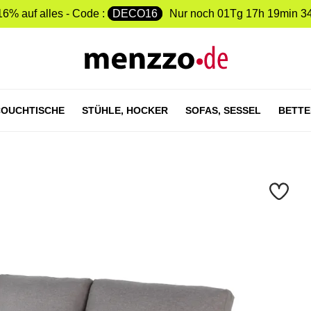
16% auf alles - Code :
DECO16
Nur noch
01Tg 17h 19min 3
OUCHTISCHE
STÜHLE,
HOCKER
SOFAS,
SESSEL
BETTE