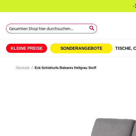
-
Suche
Suche
Suche
KLEINE PREISE
SONDERANGEBOTE
TISCHE,
C
Startseite
Eck-Schlafsofa Baleares Hellgrau Stoff
Zum
Ende
Zum
der
Anfang
Bildgalerie
der
springen
Bildgalerie
springen