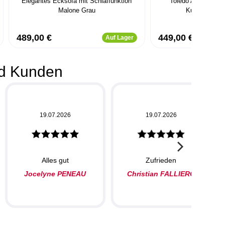
Elegantes Ecksofa mit Schlaffunktion
Toledo Ausziehbar
Malone Grau
Kunstlederbe
489,00 €
449,00 €
Auf Lager
d Kunden
19.07.2026
19.07.2026
Alles gut
Zufrieden
Jocelyne PENEAU
Christian FALLIERO