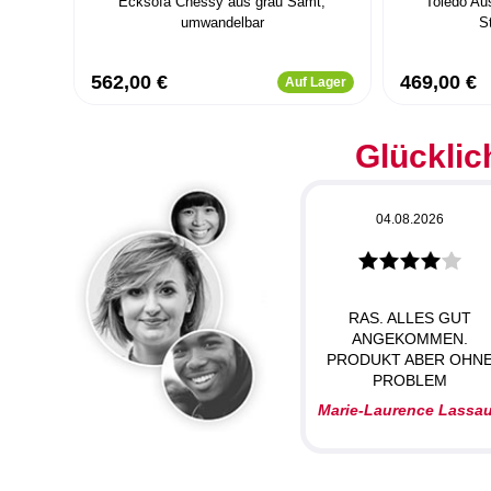
Ecksofa Chessy aus grau Samt,
Toledo Au
umwandelbar
S
562,00 €
469,00 €
Auf Lager
Glücklic
04.08.2026
RAS. ALLES GUT
ANGEKOMMEN.
PRODUKT ABER OHN
PROBLEM
Marie-Laurence Lassa