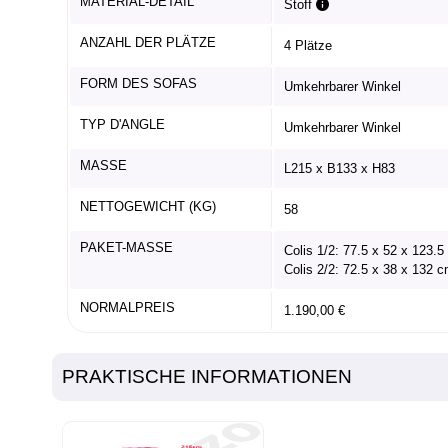
MATERIAL-DETAIL
Stoff
ANZAHL DER PLÄTZE
4 Plätze
FORM DES SOFAS
Umkehrbarer Winkel
TYP D'ANGLE
Umkehrbarer Winkel
MASSE
L215 x B133 x H83
NETTOGEWICHT (KG)
58
PAKET-MASSE
Colis 1/2: 77.5 x 52 x 123.
Colis 2/2: 72.5 x 38 x 132 
NORMALPREIS
1.190,00 €
PRAKTISCHE INFORMATIONEN