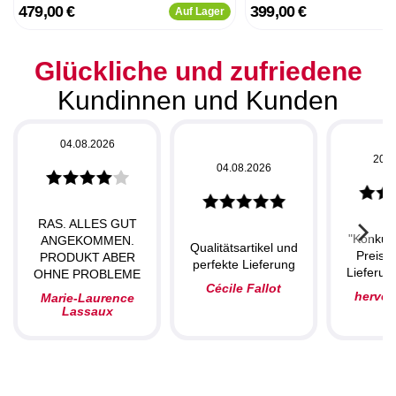
479,00 €
399,00 €
Auf Lager
Glückliche und zufriedene
Kundinnen und Kunden
04.08.2026
20.0
04.08.2026
RAS. ALLES GUT
"Konkur
ANGEKOMMEN.
Qualitätsartikel und
Preise,
PRODUKT ABER
perfekte Lieferung
Lieferung
OHNE PROBLEME
Cécile Fallot
herve
Marie-Laurence
Lassaux