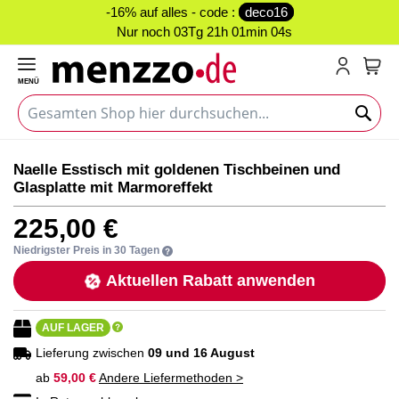
-16% auf alles - code :
deco16
Nur noch
03Tg 21h 01min 03s
MENÜ
Mein
Zum
Zum
Naelle Esstisch mit goldenen Tischbeinen und
Ende
Anfang
Glasplatte mit Marmoreffekt
der
der
Bildgalerie
Bildgalerie
225,00 €
springen
springen
Niedrigster Preis in 30 Tagen
Aktuellen Rabatt anwenden
AUF LAGER
Lieferung zwischen
09 und 16 August
ab
59,00 €
Andere Liefermethoden >