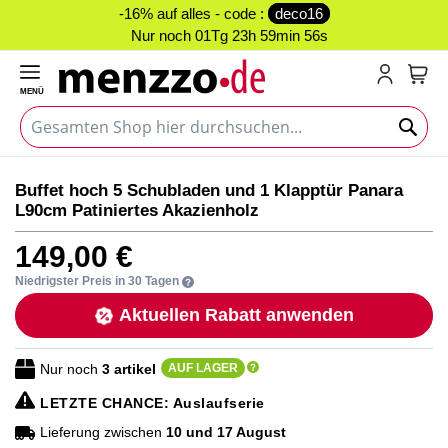
-16% auf alles - code :
deco16
Nur noch
01Tg 23h 59min 55s
MENÜ
Mein
Zum
Zum
Buffet hoch 5 Schubladen und 1 Klapptür Panara
Ende
Anfang
L90cm Patiniertes Akazienholz
der
der
Bildgalerie
Bildgalerie
149,00 €
springen
springen
Niedrigster Preis in 30 Tagen
Aktuellen Rabatt anwenden
Nur noch
3
artikel
AUF LAGER
LETZTE CHANCE
: Auslaufserie
Lieferung zwischen
10 und 17 August