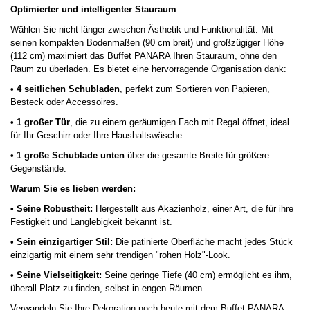
Optimierter und intelligenter Stauraum
Wählen Sie nicht länger zwischen Ästhetik und Funktionalität. Mit
seinen kompakten Bodenmaßen (90 cm breit) und großzügiger Höhe
(112 cm) maximiert das Buffet PANARA Ihren Stauraum, ohne den
Raum zu überladen. Es bietet eine hervorragende Organisation dank:
• 4 seitlichen Schubladen
, perfekt zum Sortieren von Papieren,
Besteck oder Accessoires.
• 1 großer Tür
, die zu einem geräumigen Fach mit Regal öffnet, ideal
für Ihr Geschirr oder Ihre Haushaltswäsche.
• 1 große Schublade unten
über die gesamte Breite für größere
Gegenstände.
Warum Sie es lieben werden:
• Seine Robustheit:
Hergestellt aus Akazienholz, einer Art, die für ihre
Festigkeit und Langlebigkeit bekannt ist.
• Sein einzigartiger Stil:
Die patinierte Oberfläche macht jedes Stück
einzigartig mit einem sehr trendigen "rohen Holz"-Look.
• Seine Vielseitigkeit:
Seine geringe Tiefe (40 cm) ermöglicht es ihm,
überall Platz zu finden, selbst in engen Räumen.
Verwandeln Sie Ihre Dekoration noch heute mit dem Buffet PANARA,