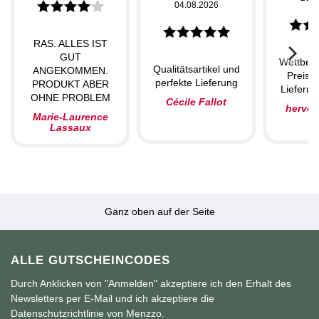
04.08.2026
RAS. ALLES IST
GUT
Wettbew
Qualitätsartikel und
ANGEKOMMEN.
Preise,
perfekte Lieferung
PRODUKT ABER
Lieferun
OHNE PROBLEM
Cécile Fallot
herve
Marie-Laurence
Lassaux
Ganz oben auf der Seite
ALLE GUTSCHEINCODES
Durch Anklicken von "Anmelden" akzeptiere ich den Erhalt des
Newsletters per E-Mail und ich akzeptiere die
Datenschutzrichtlinie von Menzzo.