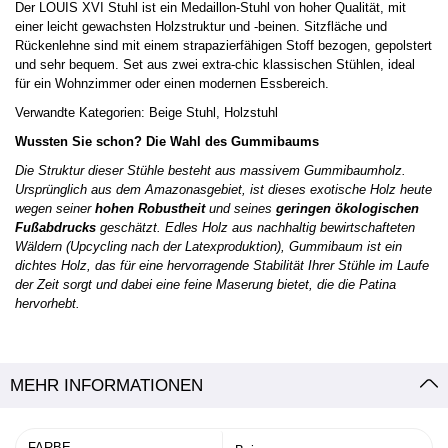
Der LOUIS XVI Stuhl ist ein Medaillon-Stuhl von hoher Qualität, mit
einer leicht gewachsten Holzstruktur und -beinen. Sitzfläche und
Rückenlehne sind mit einem strapazierfähigen Stoff bezogen, gepolstert
und sehr bequem. Set aus zwei extra-chic klassischen Stühlen, ideal
für ein Wohnzimmer oder einen modernen Essbereich.
Verwandte Kategorien:
Beige Stuhl
,
Holzstuhl
Wussten Sie schon? Die Wahl des Gummibaums
Die Struktur dieser Stühle besteht aus massivem Gummibaumholz.
Ursprünglich aus dem Amazonasgebiet, ist dieses exotische Holz heute
wegen seiner
hohen Robustheit
und seines
geringen ökologischen
Fußabdrucks
geschätzt. Edles Holz aus nachhaltig bewirtschafteten
Wäldern (Upcycling nach der Latexproduktion), Gummibaum ist ein
dichtes Holz, das für eine hervorragende Stabilität Ihrer Stühle im Laufe
der Zeit sorgt und dabei eine feine Maserung bietet, die die Patina
hervorhebt.
MEHR INFORMATIONEN
FARBE