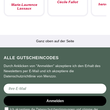
Cécile Fallot
herve
Marie-Laurence
Lassaux
Ganz oben auf der Seite
ALLE GUTSCHEINCODES
Durch Anklicken von "Anmelden" akzeptiere ich den Erhalt des
Newsletters per E-Mail und ich akzeptiere die
Datenschutzrichtlinie von Menzzo.
Melden Sie sich für unseren Newsletter an:
Anmelden
Ich akzeptiere die
Datenschutzbestimmungen
und stimme der