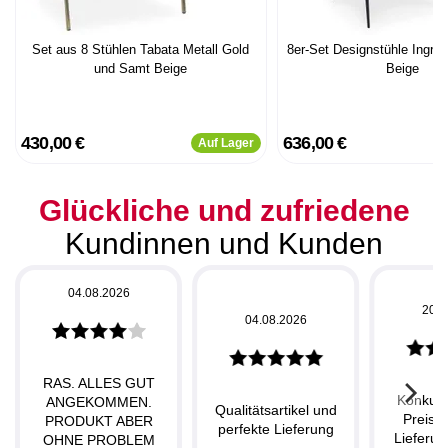
Set aus 8 Stühlen Tabata Metall Gold
8er-Set Designstühle Ingrid
und Samt Beige
Beige
430,00 €
636,00 €
Auf Lager
Glückliche und zufriedene
Kundinnen und Kunden
04.08.2026
20.0
04.08.2026
RAS. ALLES GUT
Konkurr
ANGEKOMMEN.
Qualitätsartikel und
Preise,
PRODUKT ABER
perfekte Lieferung
Lieferun
OHNE PROBLEM