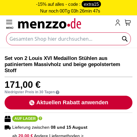
-15% auf alles - code :
extra15
Nur noch
00Tg 03h 26min 47s
MENÜ
Mein
Zum
Zum
Set von 2 Louis XVI Medaillon Stühlen aus
Ende
Anfang
patiniertem Massivholz und beige gepolstertem
der
der
Stoff
Bildgalerie
Bildgalerie
springen
springen
171,00 €
Niedrigster Preis in 30 Tagen
Aktuellen Rabatt anwenden
AUF LAGER
Lieferung zwischen
08 und 15 August
ab
20,00 €
Andere Liefermethoden >