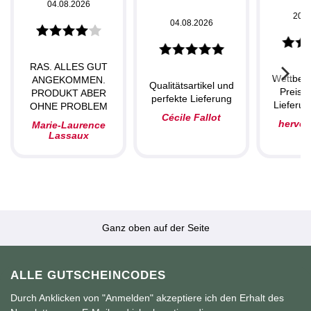
04.08.2026
20.0
04.08.2026
RAS. ALLES GUT
Wettbew
ANGEKOMMEN.
Qualitätsartikel und
Preise,
PRODUKT ABER
perfekte Lieferung
Lieferun
OHNE PROBLEM
Cécile Fallot
herve
Marie-Laurence
Lassaux
Ganz oben auf der Seite
ALLE GUTSCHEINCODES
Durch Anklicken von "Anmelden" akzeptiere ich den Erhalt des