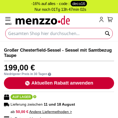
-16% auf alles - code :
deco16
Nur noch
01Tg 13h 47min 02s
MENÜ
Mein
Zum
Zum
Großer Chesterfield-Sessel - Sessel mit Samtbezug
Ende
Anfang
Taupe
der
der
Bildgalerie
Bildgalerie
199,00 €
springen
springen
Niedrigster Preis in 30 Tagen
Aktuellen Rabatt anwenden
AUF LAGER
Lieferung zwischen
11 und 18 August
ab
50,00 €
Andere Liefermethoden >