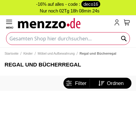
-16% auf alles - code :
deco16
Nur noch
02Tg 18h 08min 24s
MENÜ
Mein
Startseite
Kinder
Möbel und Aufbewahrung
Regal und Bücherregal
REGAL UND BÜCHERREGAL
Filter
Ordnen