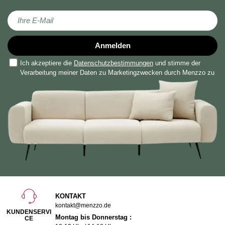
Melden Sie sich für unseren Newsletter an:
Anmelden
Ich akzeptiere die
Datenschutzbestimmungen
und stimme der
Verarbeitung meiner Daten zu Marketingzwecken durch Menzzo zu
KONTAKT
kontakt@menzzo.de
KUNDENSERVI
Montag bis Donnerstag :
CE