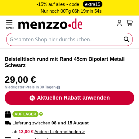
-15% auf alles - code :
extra15
Nur noch
00Tg 06h 19min 54s
MENÜ
Mein
Zum
Zum
Beistelltisch rund mit Rand 45cm Bipolart Metall
Ende
Anfang
Schwarz
der
der
Bildgalerie
Bildgalerie
29,00 €
springen
springen
Niedrigster Preis in 30 Tagen
Aktuellen Rabatt anwenden
AUF LAGER
Lieferung zwischen
08 und 15 August
ab
13,00 €
Andere Liefermethoden >