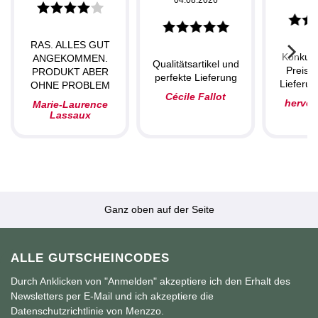
RAS. ALLES GUT
Konkurr
ANGEKOMMEN.
Qualitätsartikel und
Preise,
PRODUKT ABER
perfekte Lieferung
Lieferun
OHNE PROBLEM
Cécile Fallot
herve
Marie-Laurence
Lassaux
Ganz oben auf der Seite
ALLE GUTSCHEINCODES
Durch Anklicken von "Anmelden" akzeptiere ich den Erhalt des
Newsletters per E-Mail und ich akzeptiere die
Datenschutzrichtlinie von Menzzo.