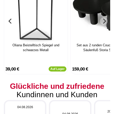
Oliana Beistelltisch Spiegel und
Set aus 2 runden Coucht
schwarzes Metall
Säulenfuß Storia Sc
39,00 €
159,00 €
Auf Lager
Glückliche und zufriedene
Kundinnen und Kunden
04.08.2026
20.0
04.08.2026