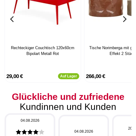
Rechteckiger Couchtisch 120x60cm
Tische Norimberga mit g
Bipolart Metall Rot
Effekt 2 Stück
29,00 €
266,00 €
Auf Lager
Glückliche und zufriedene
Kundinnen und Kunden
04.08.2026
20.0
04.08.2026