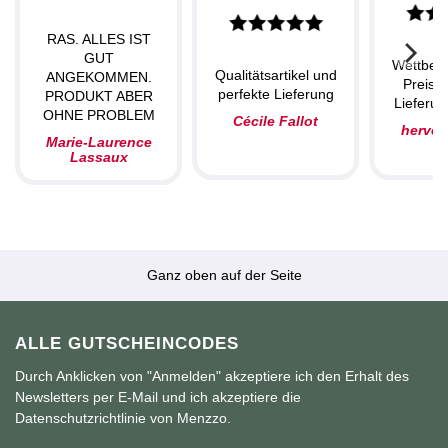
RAS. ALLES IST
GUT
Wettbew
Qualitätsartikel und
ANGEKOMMEN.
Preise,
perfekte Lieferung
PRODUKT ABER
Lieferun
OHNE PROBLEM
Cécile Fallot
herve
Marie-Laurence
Lassaux
Ganz oben auf der Seite
ALLE GUTSCHEINCODES
Durch Anklicken von "Anmelden" akzeptiere ich den Erhalt des
Newsletters per E-Mail und ich akzeptiere die
Datenschutzrichtlinie von Menzzo.