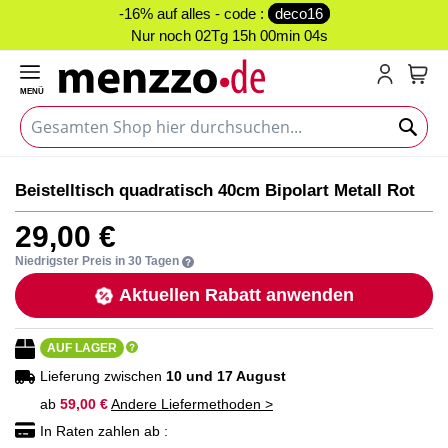
-16% auf alles - code :
deco16
Nur noch
02Tg 15h 00min 03s
MENÜ
Mein
Zum
Zum
Beistelltisch quadratisch 40cm Bipolart Metall Rot
Ende
Anfang
der
der
29,00 €
Bildgalerie
Bildgalerie
springen
springen
Niedrigster Preis in 30 Tagen
Aktuellen Rabatt anwenden
AUF LAGER
Lieferung zwischen
10 und 17 August
ab
59,00 €
Andere Liefermethoden >
In Raten zahlen ab :