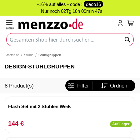
-16% auf alles - code :
deco16
Nur noch
02Tg 18h 09min 47s
MENÜ
Mein
Startseite
Stühle
Stuhlgruppen
DESIGN-STUHLGRUPPEN
8
Product(s)
Filter
Ordnen
Flash Set mit 2 Stühlen Weiß
144 €
Auf Lager