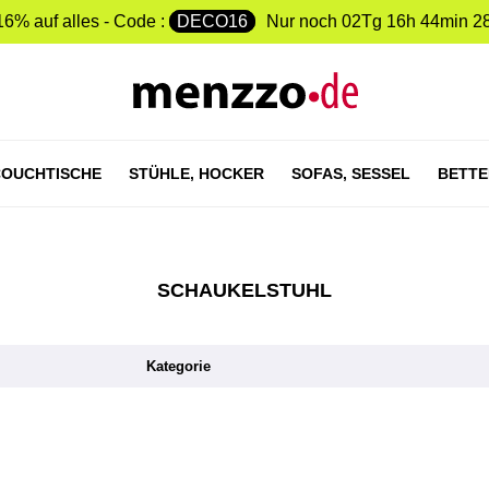
16% auf alles - Code :
DECO16
Nur noch
02Tg 16h 44min 2
OUCHTISCHE
STÜHLE,
HOCKER
SOFAS,
SESSEL
BETTE
SCHAUKELSTUHL
Kategorie