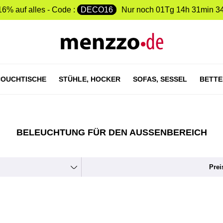
16% auf alles - Code :
DECO16
Nur noch
01Tg 14h 31min 3
OUCHTISCHE
STÜHLE,
HOCKER
SOFAS,
SESSEL
BETTE
BELEUCHTUNG FÜR DEN AUSSENBEREICH
Prei