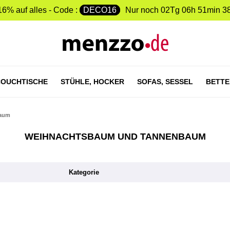
16% auf alles - Code :
DECO16
Nur noch
02Tg 06h 51min 3
OUCHTISCHE
STÜHLE,
HOCKER
SOFAS,
SESSEL
BETTE
baum
WEIHNACHTSBAUM UND TANNENBAUM
Kategorie