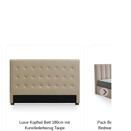
Luxor Kopfteil Bett 180cm mit
Pack Bett-Truhe So
Kunstlederbezug Taupe
Bedream 140x190